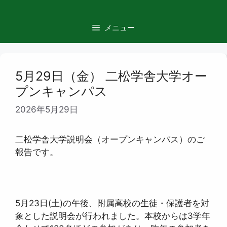
コ
ン
メニュー
テ
ン
ツ
へ
5月29日（金） 二松学舎大学オー
ス
プンキャンパス
キ
ッ
2026年5月29日
プ
二松学舎大学説明会（オープンキャンパス）のご
報告です。
5月23日(土)の午後、附属高校の生徒・保護者を対
象とした説明会が行われました。本校からは3学年