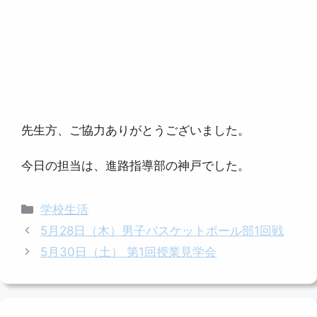
先生方、ご協力ありがとうございました。
今日の担当は、進路指導部の神戸でした。
カ
学校生活
テ
5月28日（木）男子バスケットボール部1回戦
ゴ
5月30日（土） 第1回授業見学会
リ
ー