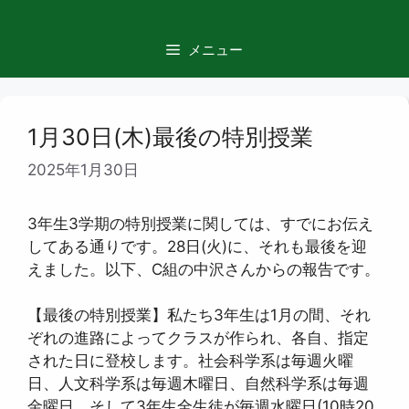
コ
ン
メニュー
テ
ン
ツ
へ
1月30日(木)最後の特別授業
ス
2025年1月30日
キ
ッ
プ
3年生3学期の特別授業に関しては、すでにお伝え
してある通りです。28日(火)に、それも最後を迎
えました。以下、C組の中沢さんからの報告です。
【最後の特別授業】私たち3年生は1月の間、それ
ぞれの進路によってクラスが作られ、各自、指定
された日に登校します。社会科学系は毎週火曜
日、人文科学系は毎週木曜日、自然科学系は毎週
金曜日、そして3年生全生徒が毎週水曜日(10時20