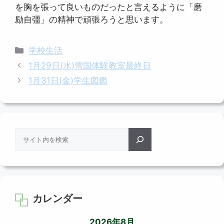
を胸を張って良いものだったと言えるように「磨
励自彊」の精神で頑張ろうと思います。
カ
学校生活
テ
1月29日(水)雪国体験教室最終日
ゴ
1月31日(金)学生図鑑
リ
ー
検
索
カレンダー
2026年8月