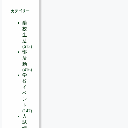
カテゴリー
学
校
生
活
(612)
部
活
動
(416)
学
校
イ
ベ
ン
ト
(147)
入
試