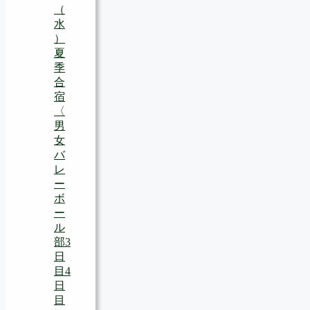
（
水
）
夏
季
合
宿
〈
男
女
バ
レ
ー
ボ
ー
ル
部3
日
目4
日
目