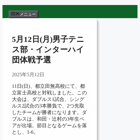
コ
ン
メニュー
テ
ン
ツ
5月12日(月)男子テニ
へ
ス
ス部・インターハイ
キ
団体戦予選
ッ
プ
2025年5月12日
11日(日)、都立田無高校にて、都
立富士高校と対戦しました。この
大会は、ダブルス1試合、シング
ルス2試合の3本勝負で、2つ先取
したチームが勝者になります。ダ
ブルスは、和田・辻村の3年生ペ
アが出場。節目となるゲームを落
とし、1-6。