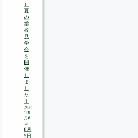
）
夏
の
学
校
見
学
会
を
開
催
し
ま
し
た
！
2026
年8
月6
日
8月
5日