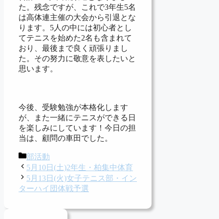
た。残念ですが、これで3年生5名
は高体連主催の大会から引退とな
ります。5人の中には初心者とし
てテニスを始めた2名も含まれて
おり、最後まで良く頑張りまし
た。その努力に敬意を表したいと
思います。
今後、受験勉強が本格化します
が、また一緒にテニスができる日
を楽しみにしています！今日の担
当は、顧問の車田でした。
カ
部活動
テ
5月10日(土)2年生・柏集中体育
ゴ
5月13日(火)女子テニス部・イン
リ
ターハイ団体戦予選
ー