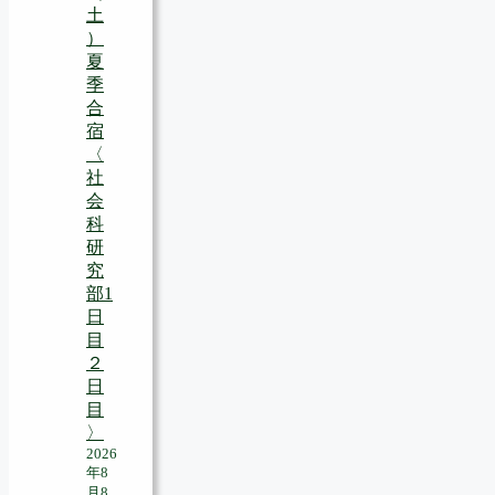
土
）
夏
季
合
宿
〈
社
会
科
研
究
部1
日
目
２
日
目
〉
2026
年8
月8