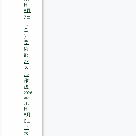
日
8月
7日
（
金
）
美
術
部
パ
ネ
ル
作
成
2026
年8
月7
日
8月
6日
（
木