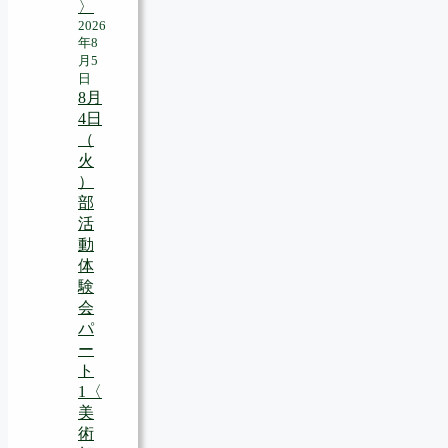
〉
2026
年8
月5
日
8月
4日
（
火
）
部
活
動
体
験
会
パ
ー
ト
1〈
美
術