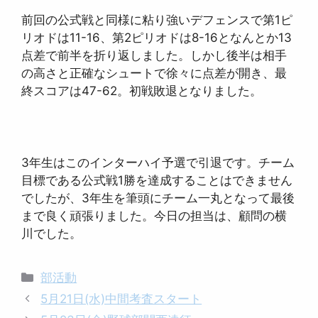
前回の公式戦と同様に粘り強いデフェンスで第1ピ
リオドは11-16、第2ピリオドは8-16となんとか13
点差で前半を折り返しました。しかし後半は相手
の高さと正確なシュートで徐々に点差が開き、最
終スコアは47-62。初戦敗退となりました。
3年生はこのインターハイ予選で引退です。チーム
目標である公式戦1勝を達成することはできません
でしたが、3年生を筆頭にチーム一丸となって最後
まで良く頑張りました。今日の担当は、顧問の横
川でした。
カ
部活動
テ
5月21日(水)中間考査スタート
ゴ