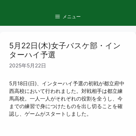
コ
ン
メニュー
テ
ン
ツ
へ
5月22日(木)女子バスケ部・イン
ス
ターハイ予選
キ
ッ
2025年5月22日
プ
5月18日(日)、インターハイ予選の初戦が都立府中
西高校において行われました。対戦相手は都立練
馬高校。一人一人がそれぞれの役割を全うし、今
までの練習で身につけたものを出し切ることを確
認し、ゲームがスタートしました。