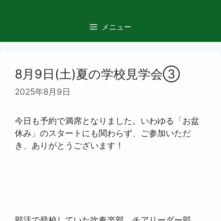
コ
ン
メニュー
テ
ン
ツ
へ
8月9日(土)夏の学校見学会③
ス
2025年8月9日
キ
ッ
プ
今日も予約で満席となりました。いわゆる「お盆
休み」のスタートにも関わらず、ご参加いただ
き、ありがとうございます！
部活で登校していた吹奏楽部、チアリーダー部、