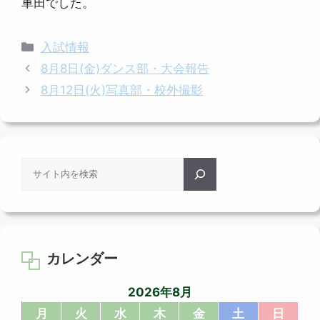
車田でした。
カ
入試情報
テ
8月8日(金)ダンス部・大会報告
ゴ
8月12日(火)写真部・校外撮影
リ
ー
検
索
カレンダー
2026年8月
月
火
水
木
金
土
日