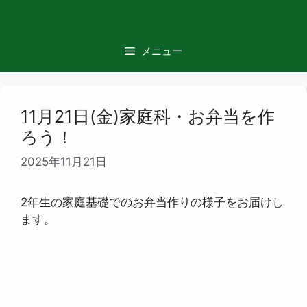
コ
ン
テ
メニュー
ン
ツ
へ
ス
11月21日(金)家庭科・お弁当を作
キ
ろう！
ッ
2025年11月21日
プ
2年生の家庭基礎でのお弁当作りの様子をお届けし
ます。