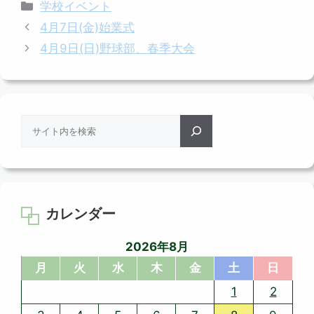
カ
学校イベント
テ
4月7日(金)始業式
ゴ
4月9日(日)野球部、春季大会
リ
ー
検
索
カレンダー
2026年8月
月
火
水
木
金
土
日
1
2