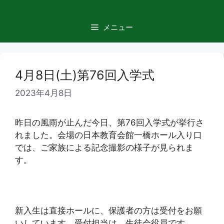
コ
ン
メニュー
テ
ン
ツ
へ
4月8日(土)第76回入学式
ス
2023年4月8日
キ
ッ
プ
昨日の風雨が止んだ今日、第76回入学式が挙行さ
れました。会場の日本教育会館一橋ホール入り口
では、ご家族による記念撮影の様子が見られま
す。
新入生は直接ホールに、保護者の方は受付をお願
いしています。受付担当は、生徒会役員です。