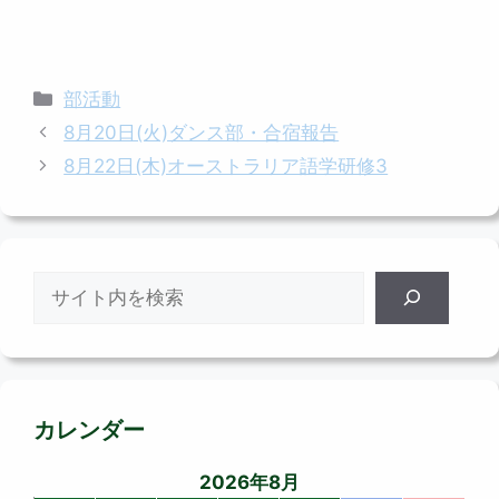
カ
部活動
テ
8月20日(火)ダンス部・合宿報告
ゴ
8月22日(木)オーストラリア語学研修3
リ
ー
検
索
カレンダー
2026年8月