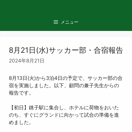
コ
ン
テ
メニュー
ン
ツ
へ
ス
8月21日(水)サッカー部・合宿報告
キ
2024年8月21日
ッ
プ
8月13日(火)から3泊4日の予定で、サッカー部の合
宿を実施しました。以下、顧問の兼子先生からの
報告です。
【初日】銚子駅に集合し、ホテルに荷物をおいた
のち、すぐにグランドに向かって試合の準備を進
めました。