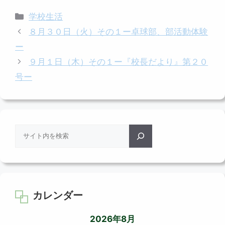
カ
学校生活
テ
８月３０日（火）その１ー卓球部、部活動体験
ゴ
ー
リ
９月１日（木）その１ー『校長だより』第２０
ー
号ー
検
索
カレンダー
2026年8月