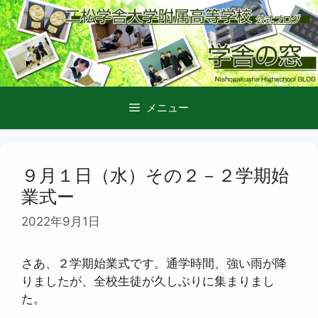
コ
ン
テ
ン
ツ
へ
メニュー
ス
キ
ッ
プ
９月１日（水）その２－２学期始
業式ー
2022年9月1日
さあ、２学期始業式です。通学時間、強い雨が降
りましたが、全校生徒が久しぶりに集まりまし
た。