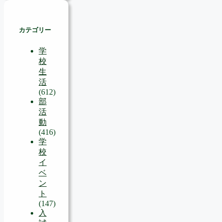
カテゴリー
学
校
生
活
(612)
部
活
動
(416)
学
校
イ
ベ
ン
ト
(147)
入