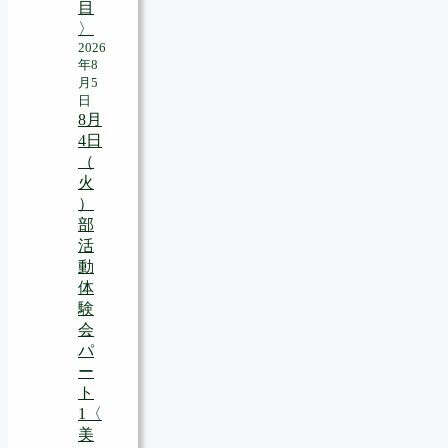
目
〉
2026
年8
月5
日
8月
4日
（
火
）
部
活
動
体
験
会
パ
ー
ト
1〈
美