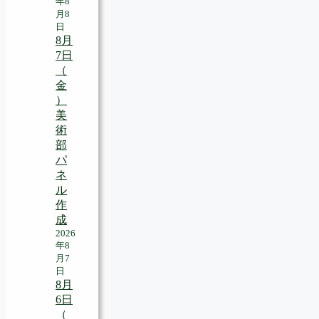
年8
月8
日
8月
7日
（
金
）
美
術
部
パ
ネ
ル
作
成
2026
年8
月7
日
8月
6日
（