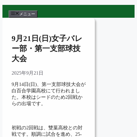
コ
ン
メニュー
テ
ン
ツ
9月21日(日)女子バレ
へ
ス
ー部・第一支部球技
キ
大会
ッ
プ
2025年9月21日
9月14日(日)、第一支部球技大会が
白百合学園高校にて行われまし
た。本校はシードのため2回戦か
らの出場です。
初戦の2回戦は、雙葉高校との対
戦です。順調に試合を進め、25-