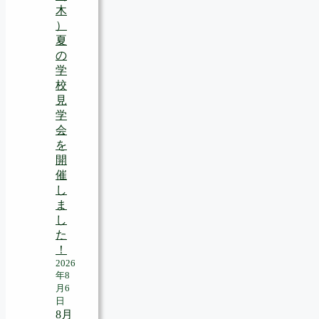
木
）
夏
の
学
校
見
学
会
を
開
催
し
ま
し
た
！
2026
年8
月6
日
8月