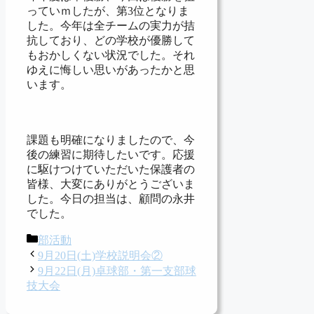
っていｍしたが、第3位となりま
した。今年は全チームの実力が拮
抗しており、どの学校が優勝して
もおかしくない状況でした。それ
ゆえに悔しい思いがあったかと思
います。
課題も明確になりましたので、今
後の練習に期待したいです。応援
に駆けつけていただいた保護者の
皆様、大変にありがとうございま
した。今日の担当は、顧問の永井
でした。
カ
部活動
テ
9月20日(土)学校説明会②
ゴ
9月22日(月)卓球部・第一支部球
リ
技大会
ー