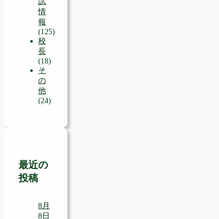
試
情
報
(125)
校
長
(18)
そ
の
他
(24)
最近の
投稿
8月
8日