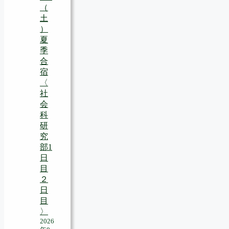
（
土
）
夏
季
合
宿
〈
社
会
科
研
究
部1
日
目
２
日
目
〉
2026