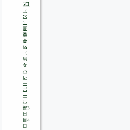
5日
（
水
）
夏
季
合
宿
〈
男
女
バ
レ
ー
ボ
ー
ル
部3
日
目4
日