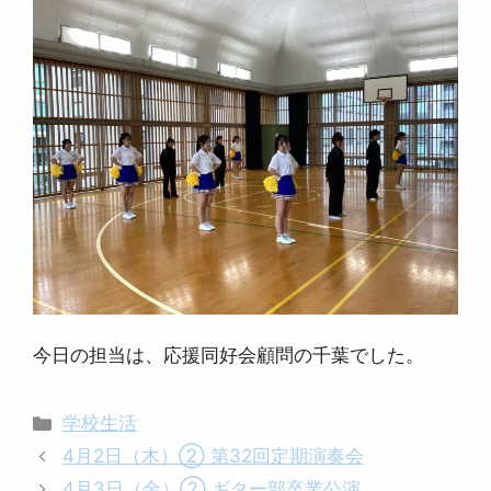
今日の担当は、応援同好会顧問の千葉でした。
カ
学校生活
テ
4月2日（木）② 第32回定期演奏会
ゴ
4月3日（金）② ギター部卒業公演