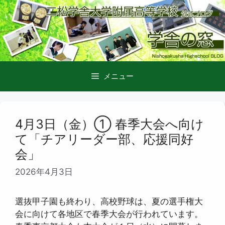
コ
ン
テ
ン
ツ
へ
メニュー
ス
キ
ッ
プ
4月3日（金）① 春季大会へ向け
て「チアリーダー部、応援同好
会」
2026年4月3日
選抜甲子園も終わり、高校野球は、夏の選手権大
会に向けて各地区で春季大会が行われています。