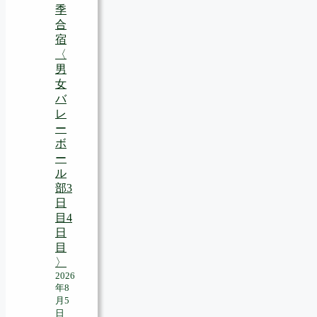
季
合
宿
〈
男
女
バ
レ
ー
ボ
ー
ル
部3
日
目4
日
目
〉
2026
年8
月5
日