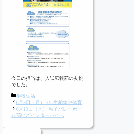
今日の担当は、入試広報部の友松
でした。
カ
学校生活
テ
6月8日（月） 3年生柏集中体育
ゴ
6月10日（水） 男子バレーボー
リ
ル部いざインターハイへ
ー