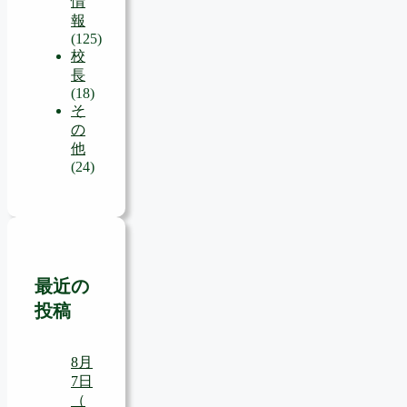
情
報
(125)
校
長
(18)
そ
の
他
(24)
最近の
投稿
8月
7日
（