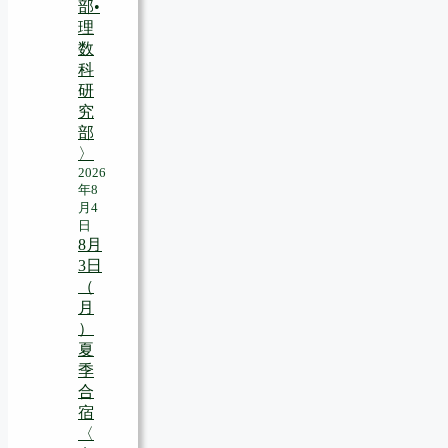
部•
理
数
科
研
究
部
〉
2026
年8
月4
日
8月
3日
（
月
）
夏
季
合
宿
〈