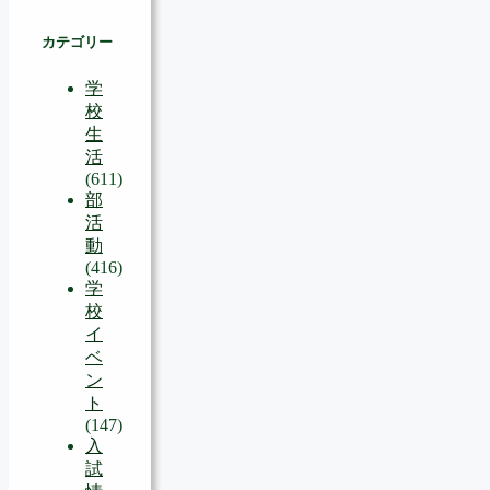
カテゴリー
学
校
生
活
(611)
部
活
動
(416)
学
校
イ
ベ
ン
ト
(147)
入
試