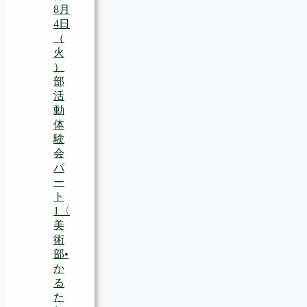
8月
4日
（
火
）
部
活
動
体
験
会
パ
ー
ト
1〈
美
術
部•
か
る
た