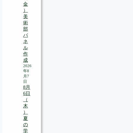
金
）
美
術
部
パ
ネ
ル
作
成
2026
年8
月7
日
8月
6日
（
木
）
夏
の
学