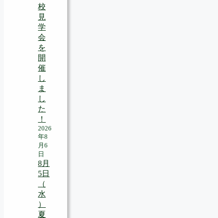
校
見
学
会
を
開
催
し
ま
し
た
！
2026
年8
月6
日
8月
5日
（
水
）
夏