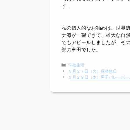
す。
私の個人的なお勧めは、世界
ナ海が一望できて、雄大な自
でもアピールしましたが、そ
部の車田でした。
カ
学校生活
テ
９月２７日（火）振替休日
ゴ
９月２９日（木）男子バレーボー
リ
ー