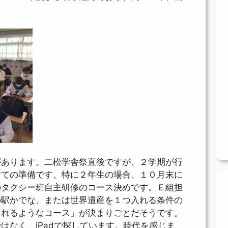
があります。二松学舎祭直後ですが、２学期が行
けての準備です。特に２年生の場合、１０月末に
のタクシー班自主研修のコース決めです。Ｅ組担
の駅かでな、または世界遺産を１つ入れる条件の
られるようなコース」が決まりごとだそうです。
はなく、iPadで探しています。時代を感じま