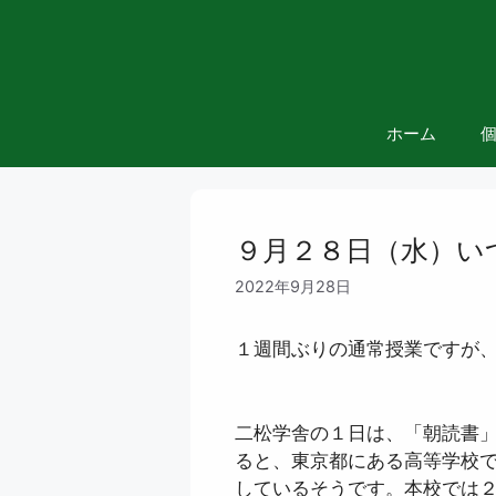
コ
ン
テ
ン
ツ
ホーム
へ
ス
キ
ッ
９月２８日（水）い
プ
2022年9月28日
１週間ぶりの通常授業ですが
二松学舎の１日は、「朝読書
ると、東京都にある高等学校
しているそうです。本校では