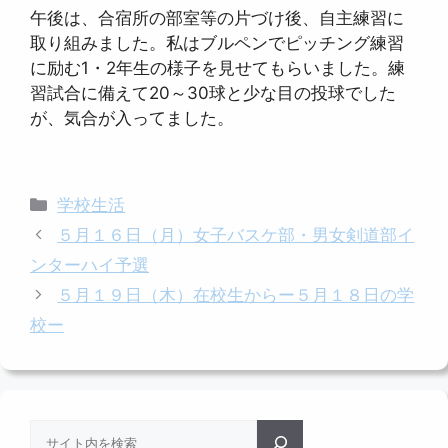
午後は、合宿所の部室等の片づけ後、自主練習に
取り組みました。私はブルペンでピッチング練習
に励む1・2年生の様子を見せてもらいました。練
習試合に備えて20～30球と少な目の投球でした
が、気合が入ってました。
カ
学校生活
テ
５月１６日（月）女子バスケ部・男女剣道部イ
ゴ
ンターハイ予選
リ
５月１９日（木）在校生からー５月１８日の学
ー
校ー
検