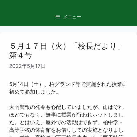
コ
ン
メニュー
テ
ン
ツ
へ
５月１７日（火）「校長だより」
ス
第４号
キ
ッ
2022年5月17日
プ
5月14日（土）、柏グランド等で実施された授業に
初めて参加しました。
大雨警報の発令も心配していましたが、雨はそれ
ほどでもなく、無事に授業が行われホットしまし
た。とはいえ、屋外での活動はできず、柏中学・
高等学校の体育館をお借りしての実施となりまし