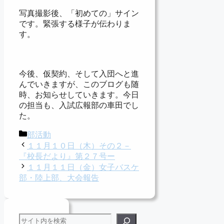
写真撮影後、「初めての」サイン
です。緊張する様子が伝わりま
す。
今後、仮契約、そして入団へと進
んでいきますが、このブログも随
時、お知らせしていきます。今日
の担当も、入試広報部の車田でし
た。
カ
部活動
テ
１１月１０日（木）その２－
ゴ
『校長だより』第２７号ー
リ
１１月１１日（金）女子バスケ
ー
部・陸上部、大会報告
検索