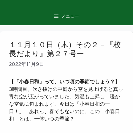
コ
ン
メニュー
テ
ン
ツ
へ
１１月１０日（木）その２－『校
ス
長だより』第２７号ー
キ
ッ
2022年11月9日
プ
【「小春日和」って、いつ頃の季節でしょう？】
3時間目、吹き抜けの中庭から空を見上げると真っ
青な空が広がっていました。気温も上昇し、暖か
な空気に包まれます。今日は「小春日和の一
日！」 あれっ、春でもないのに、この「小春日
和」とは、一体いつの季節？