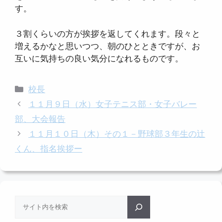
す。
３割くらいの方が挨拶を返してくれます。段々と
増えるかなと思いつつ、朝のひとときですが、お
互いに気持ちの良い気分になれるものです。
カ
校長
テ
１１月９日（水）女子テニス部・女子バレー
ゴ
部、大会報告
リ
１１月１０日（木）その１－野球部３年生の辻
ー
くん、指名挨拶ー
検
索