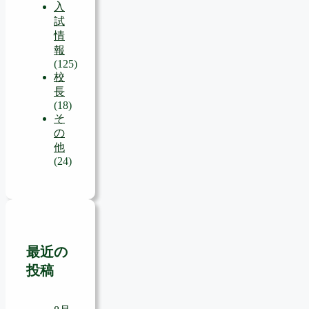
入
試
情
報
(125)
校
長
(18)
そ
の
他
(24)
最近の
投稿