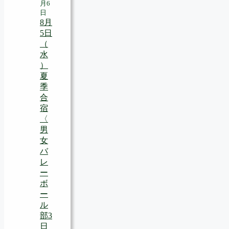
月6
日
8月
5日
（
水
）
夏
季
合
宿
〈
男
女
バ
レ
ー
ボ
ー
ル
部3
日