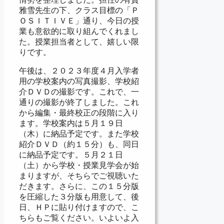
雅雪先生の下、クラス目標の「Ｐ
ＯＳＩＴＩＶＥ」通り、今日の授
業も意欲的に取り組んでくれまし
た。授業担当者として、嬉しい限
りです。
午後は、２０２３年度４月入学者
用の学校案内の写真撮影、学校紹
介ＤＶＤの撮影です。これで、一
通りの撮影が終了しました。これ
から編集・最終校正の段階に入り
ます。学校案内は５月１９日
（木）に納品予定です。また学校
紹介ＤＶＤ（約１５分）も、同日
に納品予定です。５月２１日
（土）から学校・授業見学会が始
まりますが、そちらでご視聴いた
だきます。さらに、この１５分版
を圧縮した３分版も用意して、後
日、ＨＰに貼り付けますので、こ
ちらもご覧ください。いよいよ入