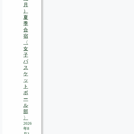
月
）
夏
季
合
宿
〈
女
子
バ
ス
ケ
ッ
ト
ボ
ー
ル
部
〉
2026
年8
月3