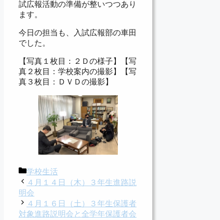
試広報活動の準備が整いつつあり
ます。
今日の担当も、入試広報部の車田
でした。
【写真１枚目：２Ｄの様子】【写
真２枚目：学校案内の撮影】【写
真３枚目：ＤＶＤの撮影】
カ
学校生活
テ
４月１４日（木）３年生進路説
ゴ
明会
リ
４月１６日（土）３年生保護者
ー
対象進路説明会と全学年保護者会