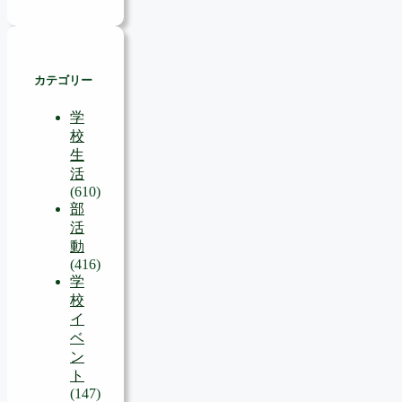
カテゴリー
学
校
生
活
(610)
部
活
動
(416)
学
校
イ
ベ
ン
ト
(147)