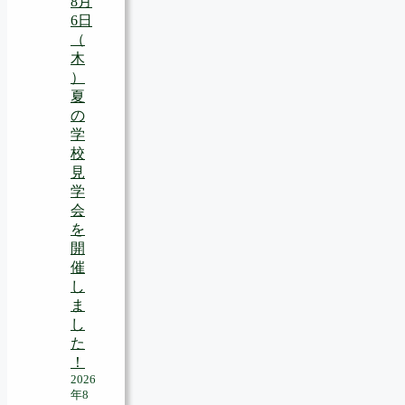
8月
6日
（
木
）
夏
の
学
校
見
学
会
を
開
催
し
ま
し
た
！
2026
年8