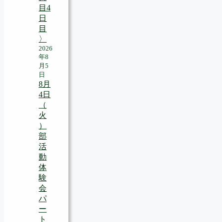
目4
日
目
〉
2026
年8
月5
日
8月
4日
（
火
）
部
活
動
体
験
会
パ
ー
ト