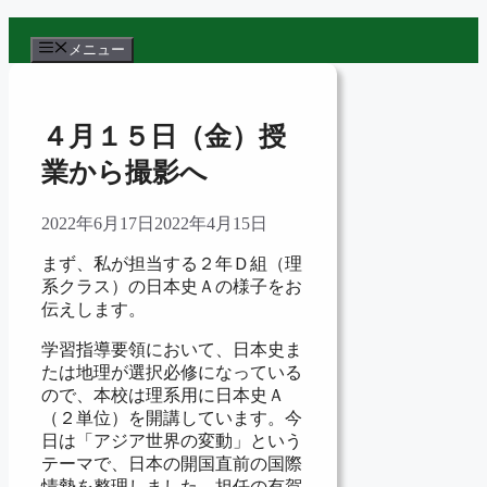
コ
ン
メニュー
テ
ン
ツ
４月１５日（金）授
へ
ス
業から撮影へ
キ
ッ
2022年6月17日
2022年4月15日
プ
まず、私が担当する２年Ｄ組（理
系クラス）の日本史Ａの様子をお
伝えします。
学習指導要領において、日本史ま
たは地理が選択必修になっている
ので、本校は理系用に日本史Ａ
（２単位）を開講しています。今
日は「アジア世界の変動」という
テーマで、日本の開国直前の国際
情勢を整理しました。担任の有賀