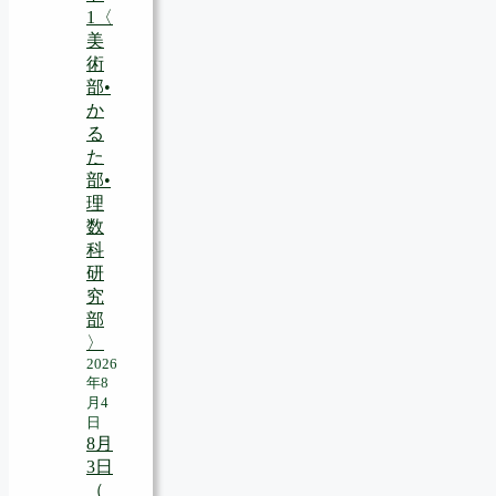
1〈
美
術
部•
か
る
た
部•
理
数
科
研
究
部
〉
2026
年8
月4
日
8月
3日
（