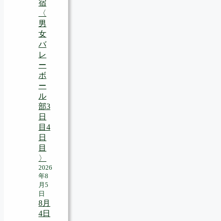
宿
〈
男
女
バ
レ
ー
ボ
ー
ル
部3
日
目4
日
目
〉
2026
年8
月5
日
8月
4日