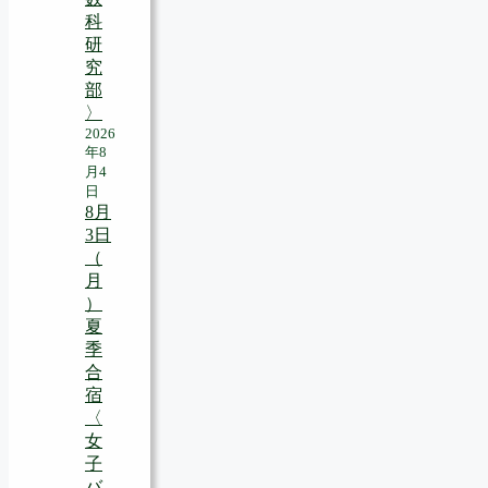
科
研
究
部
〉
2026
年8
月4
日
8月
3日
（
月
）
夏
季
合
宿
〈
女
子
バ