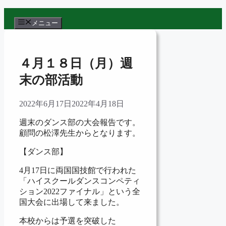
コ
ン
メニュー
テ
ン
ツ
４月１８日（月）週
へ
ス
末の部活動
キ
ッ
2022年6月17日
2022年4月18日
プ
週末のダンス部の大会報告です。
顧問の松澤先生からとなります。
【ダンス部】
4月17日に両国国技館で行われた
「ハイスクールダンスコンペティ
ション2022ファイナル」という全
国大会に出場して来ました。
本校からは予選を突破した