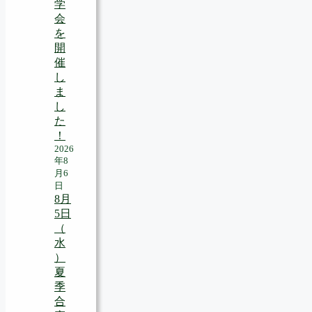
学
会
を
開
催
し
ま
し
た
！
2026
年8
月6
日
8月
5日
（
水
）
夏
季
合