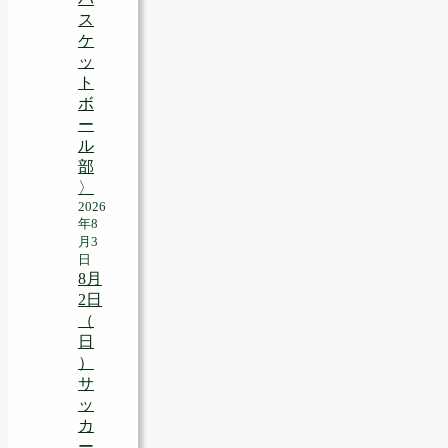
ス
ケ
ッ
ト
ボ
ー
ル
部
〉
2026
年8
月3
日
8月
2日
（
日
）
サ
ッ
カ
ー