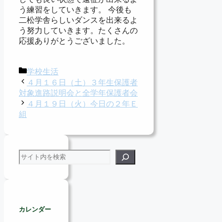
う練習をしていきます。 今後も
二松学舎らしいダンスを出来るよ
う努力していきます。たくさんの
応援ありがとうございました。
カ
学校生活
テ
４月１６日（土）３年生保護者
ゴ
対象進路説明会と全学年保護者会
リ
４月１９日（火）今日の２年Ｅ
ー
組
検索
カレンダー