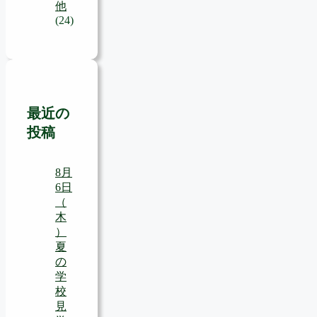
他
(24)
最近の
投稿
8月
6日
（
木
）
夏
の
学
校
見