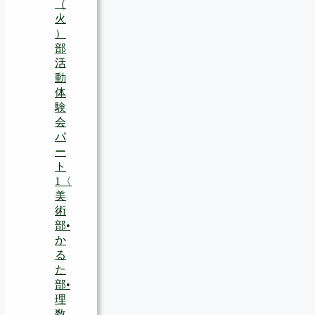
（
火
）
部
活
動
体
験
会
パ
ー
ト
1〈
美
術
部•
か
る
た
部•
理
数