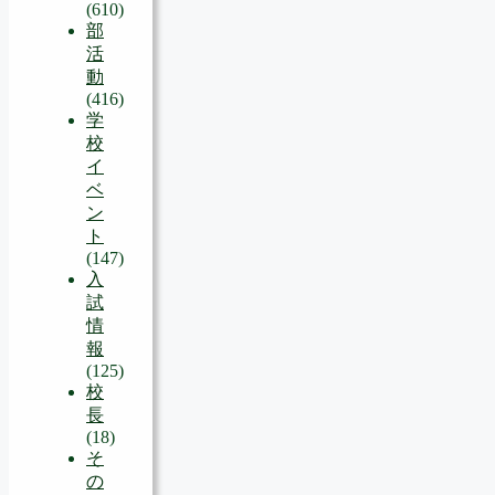
(610)
部
活
動
(416)
学
校
イ
ベ
ン
ト
(147)
入
試
情
報
(125)
校
長
(18)
そ
の