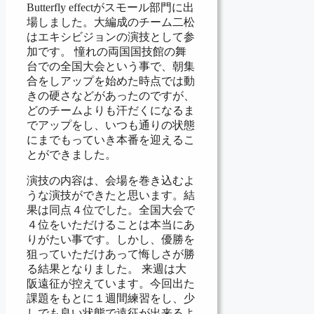
Butterfly effectがスモール部門に出
場しました。大編成のチーム二松
はエキシビジョンの演技として参
加です。 憧れの両国国技館の舞
台での全国大会という事で、朝集
合をしアップを始めた時点では動
きの硬さなどがあったのですが、
どのチームよりも汗だくになるま
でアップをし、いつも通りの状態
にまでもっていき本番を迎えるこ
とができました。
演技の内容は、会場を巻き込むよ
うな演技ができたと思います。結
果は同点４位でした。全国大会で
４位をいただけることは本当にあ
りがたい事です。しかし、優勝を
狙っていただけあって悔しさが勝
る結果となりました。 来週は大
阪遠征が控えています。今回出た
課題をもとに１週間練習をし、少
しでも良い状態で遠征が出来るよ