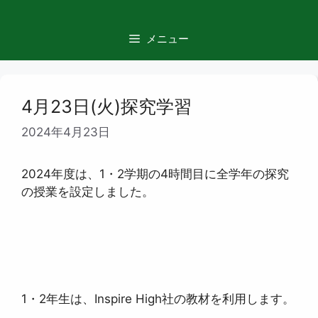
コ
ン
メニュー
テ
ン
ツ
へ
4月23日(火)探究学習
ス
2024年4月23日
キ
ッ
プ
2024年度は、1・2学期の4時間目に全学年の探究
の授業を設定しました。
1・2年生は、Inspire High社の教材を利用します。