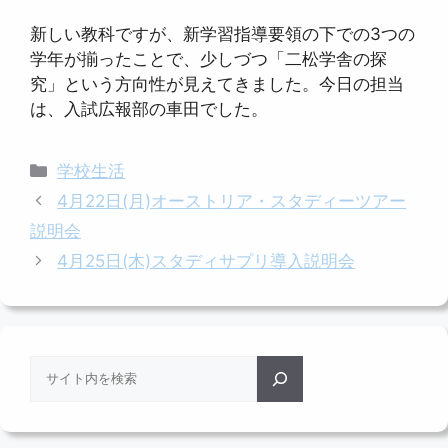
新しい教科ですが、新学習指導要領の下での3つの
学年が揃ったことで、少しづつ「二松学舎の探
究」という方向性が見えてきました。今日の担当
は、入試広報部の車田でした。
カ
学校生活
テ
4月22日(月)オーストリア・スタディーツアー
ゴ
説明会
リ
4月25日(木)スタディサプリ導入説明会
ー
検
索