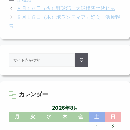
テ
８月１６日（火）野球部、大阪桐蔭に敗れる
ゴ
８月１８日（木）ボランティア同好会、活動報
リ
告
ー
検
索
カレンダー
2026年8月
月
火
水
木
金
土
日
1
2