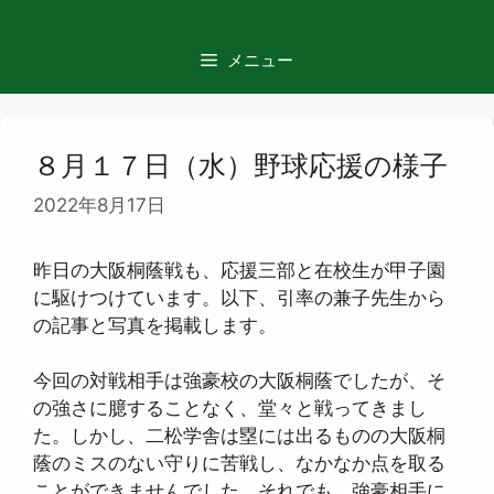
コ
ン
メニュー
テ
ン
ツ
へ
８月１７日（水）野球応援の様子
ス
2022年8月17日
キ
ッ
プ
昨日の大阪桐蔭戦も、応援三部と在校生が甲子園
に駆けつけています。以下、引率の兼子先生から
の記事と写真を掲載します。
今回の対戦相手は強豪校の大阪桐蔭でしたが、そ
の強さに臆することなく、堂々と戦ってきまし
た。しかし、二松学舎は塁には出るものの大阪桐
蔭のミスのない守りに苦戦し、なかなか点を取る
ことができませんでした。それでも、強豪相手に