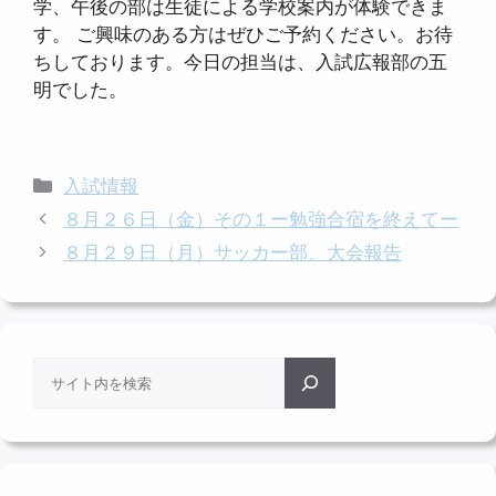
学、午後の部は生徒による学校案内が体験できま
す。 ご興味のある方はぜひご予約ください。お待
ちしております。今日の担当は、入試広報部の五
明でした。
カ
入試情報
テ
８月２６日（金）その１ー勉強合宿を終えてー
ゴ
８月２９日（月）サッカー部、大会報告
リ
ー
検
索