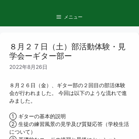
コ
ン
メニュー
テ
ン
ツ
へ
８月２７日（土）部活動体験・見
ス
学会ーギター部ー
キ
ッ
2022年8月26日
プ
８月２６日（金）、ギター部の２回目の部活体験
会が行われました。 今回は以下のような流れで進
みました。
① ギターの基本的説明
② 生徒の練習風景の見学及び質疑応答（学校生活
について）