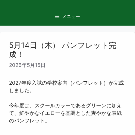
コ
ン
メニュー
テ
ン
ツ
へ
5月14日（木） パンフレット完
ス
成！
キ
ッ
2026年5月15日
プ
2027年度入試の学校案内（パンフレット）が完成
しました。
今年度は、スクールカラーであるグリーンに加え
て、鮮やかなイエローを基調とした爽やかな表紙
のパンフレット。