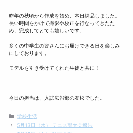
昨年の秋頃から作成を始め、本日納品しました。
長い時間をかけて撮影や校正を行なってきたた
め、完成してとても嬉しいです。
多くの中学生の皆さんにお届けできる日を楽しみ
にしております。
モデルを引き受けてくれた生徒と共に！
今日の担当は、入試広報部の友松でした。
カ
学校生活
テ
5月13日（水） テニス部大会報告
ゴ