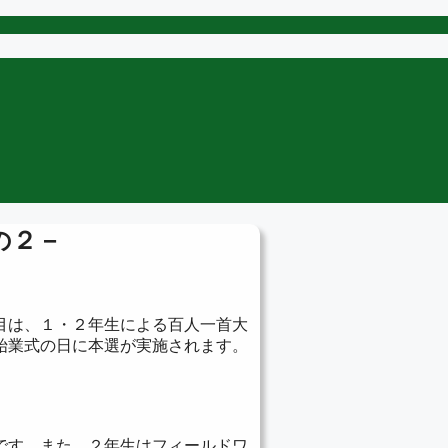
の２－
目は、１・２年生による百人一首大
始業式の日に本選が実施されます。
。
です。また、２年生はフィールドワ