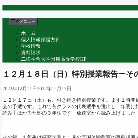
コ
ン
テ
メニュー
ン
ホーム
ツ
個人情報保護方針
へ
学校情報
ス
資料請求
キ
二松学舎大学附属高等学校HP
ッ
プ
１２月１８日（日）特別授業報告ーそ
2022年12月21日
2022年12月17日
１２月１７日（土）も、引き続き特別授業です。まず１時間
会の予選です。これで各クラスの代表選手を選出し、年明け
読み手はかるた部の３年生です。放送室から読み上げました
その後、１年生は探究学習と１月の雪国体験教室の事前指導