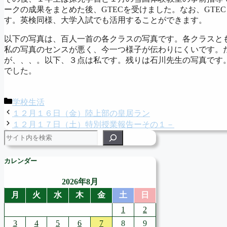
ークの成果をまとめた後、GTECを受けました。なお、GTE
す。英検同様、大学入試でも活用することができます。
以下の写真は、百人一首の各クラスの写真です。各クラスと
私の写真のセンスが悪く、今一つ様子が伝わりにくいです。
が、、、。以下、３点は私です。残りは石川先生の写真です
でした。
カ
学校生活
テ
１２月１６日（金）陸上部の皇居ラン
ゴ
１２月１７日（土）特別授業報告ーその１－
リ
検索
ー
カレンダー
2026年8月
月
火
水
木
金
土
日
1
2
3
4
5
6
7
8
9