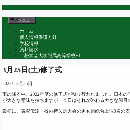
コ
ン
テ
メニュー
ン
ホーム
ツ
個人情報保護方針
へ
学校情報
ス
資料請求
キ
二松学舎大学附属高等学校HP
ッ
プ
3月25日(土)修了式
2023年3月25日
雨の降る中、2022年度の修了式が執り行われました。日本
が大きな意味を持ちますが、今日はそれが終わる大きな節目
最初に、表彰伝達。校内持久走大会の男女別総合上位3名の