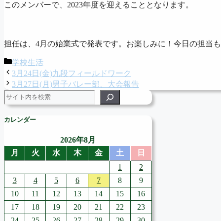
このメンバーで、2023年度を迎えることとなります。
担任は、4月の始業式で発表です。お楽しみに！今日の担当
カ
学校生活
テ
3月24日(金)九段フィールドワーク
ゴ
3月27日(月)男子バレー部、大会報告
リ
検索
ー
カレンダー
2026年8月
月
火
水
木
金
土
日
1
2
3
4
5
6
7
8
9
10
11
12
13
14
15
16
17
18
19
20
21
22
23
24
25
26
27
28
29
30