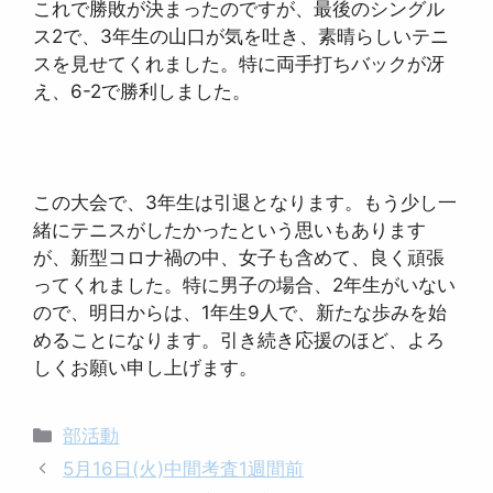
これで勝敗が決まったのですが、最後のシングル
ス2で、3年生の山口が気を吐き、素晴らしいテニ
スを見せてくれました。特に両手打ちバックが冴
え、6-2で勝利しました。
この大会で、3年生は引退となります。もう少し一
緒にテニスがしたかったという思いもあります
が、新型コロナ禍の中、女子も含めて、良く頑張
ってくれました。特に男子の場合、2年生がいない
ので、明日からは、1年生9人で、新たな歩みを始
めることになります。引き続き応援のほど、よろ
しくお願い申し上げます。
カ
部活動
テ
5月16日(火)中間考査1週間前
ゴ