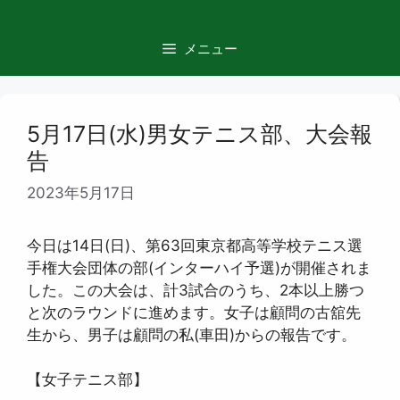
コ
ン
メニュー
テ
ン
ツ
へ
5月17日(水)男女テニス部、大会報
ス
告
キ
ッ
2023年5月17日
プ
今日は14日(日)、第63回東京都高等学校テニス選
手権大会団体の部(インターハイ予選)が開催されま
した。この大会は、計3試合のうち、2本以上勝つ
と次のラウンドに進めます。女子は顧問の古舘先
生から、男子は顧問の私(車田)からの報告です。
【女子テニス部】