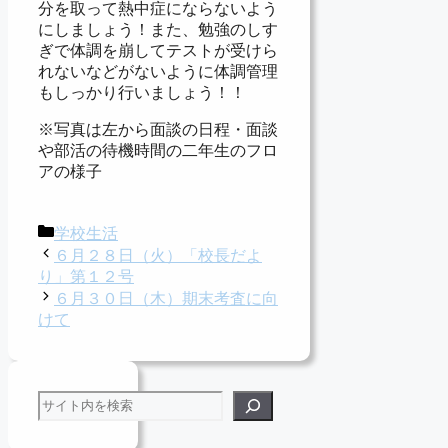
分を取って熱中症にならないよう
にしましょう！また、勉強のしす
ぎで体調を崩してテストが受けら
れないなどがないように体調管理
もしっかり行いましょう！！
※写真は左から面談の日程・面談
や部活の待機時間の二年生のフロ
アの様子
カ
学校生活
テ
６月２８日（火）「校長だよ
ゴ
り」第１２号
リ
６月３０日（木）期末考査に向
ー
けて
検索