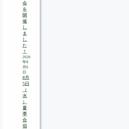
会
を
開
催
し
ま
し
た
！
2026
年8
月6
日
8月
5日
（
水
）
夏
季
合
宿