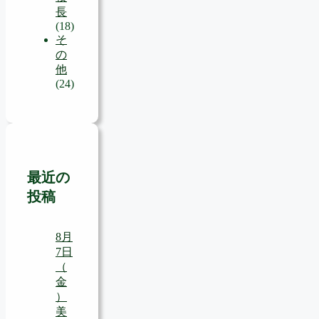
長
(18)
そ
の
他
(24)
最近の
投稿
8月
7日
（
金
）
美