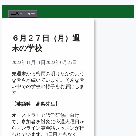
コ
ン
メニュー
テ
ン
ツ
６月２７日（月）週
へ
ス
末の学校
キ
ッ
2022年11月11日
2022年6月25日
プ
先週末から梅雨の明けたかのよう
な暑さが続いています。そんな暑
い中での学校の様子をお届けしま
す。
【英語科 高梨先生】
オーストラリア語学研修に向け
て、参加者を対象に今週火曜日か
らオンライン英会話レッスンが行
われています。4日目ともなる