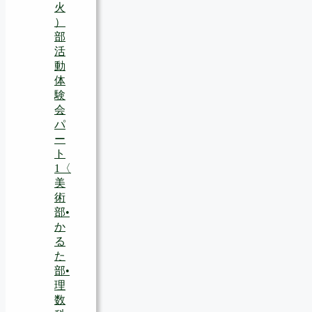
火
）
部
活
動
体
験
会
パ
ー
ト
1〈
美
術
部•
か
る
た
部•
理
数