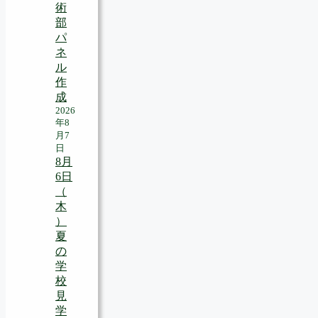
術
部
パ
ネ
ル
作
成
2026
年8
月7
日
8月
6日
（
木
）
夏
の
学
校
見
学