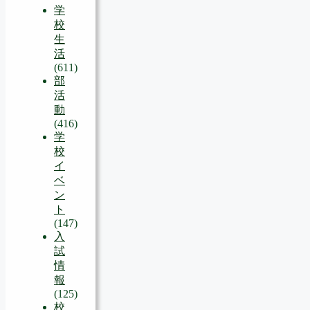
学
校
生
活
(611)
部
活
動
(416)
学
校
イ
ベ
ン
ト
(147)
入
試
情
報
(125)
校