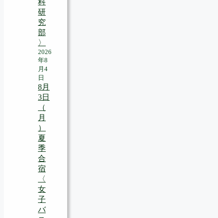
科
研
究
部
〉
2026
年8
月4
日
8月
3日
（
月
）
夏
季
合
宿
〈
女
子
バ