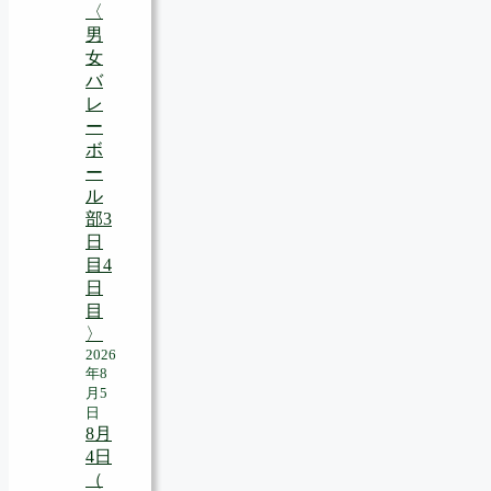
〈
男
女
バ
レ
ー
ボ
ー
ル
部3
日
目4
日
目
〉
2026
年8
月5
日
8月
4日
（