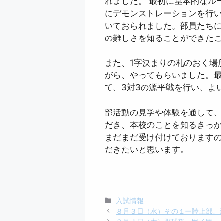
れました。 最初に基本的なル
にデモンストレーションを行
いておられました。部員たち
の難しさを知ることができた
また、1字決まりの札のおく場
がら、やってもらいました。
て、3対3の源平戦を行い、よ
部活動の見学や体験を通して
だき、本校のことを知るきっ
まだまだ受け付けております
だきたいと思います。
カ
入試情報
テ
８月３日（水）その１ー陸上部、
ゴ