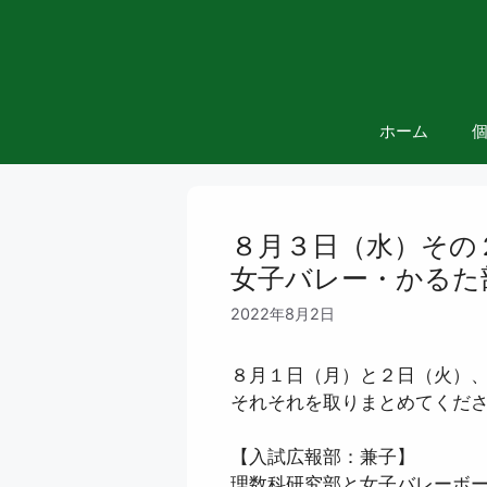
コ
ン
テ
ン
ツ
ホーム
へ
ス
キ
ッ
８月３日（水）その
プ
女子バレー・かるた
2022年8月2日
８月１日（月）と２日（火）
それそれを取りまとめてくださ
【入試広報部：兼子】
理数科研究部と女子バレーボー