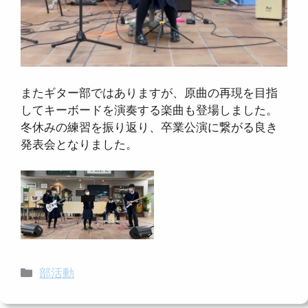
またギター部ではありますが、原曲の再現を目指
してキーボードを演奏する楽曲も登場しました。
冬休みの練習を振り返り、卒業公演に繋がる良き
発表会となりました。
カ
部活動
テ
ゴ