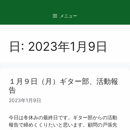
コ
ン
メニュー
テ
ン
ツ
へ
日:
2023年1月9日
ス
キ
ッ
プ
１月９日（月）ギター部、活動報
告
2023年1月9日
今日は冬休みの最終日です。ギター部からの活動
報告で締めくくりたいと思います。顧問の戸張先