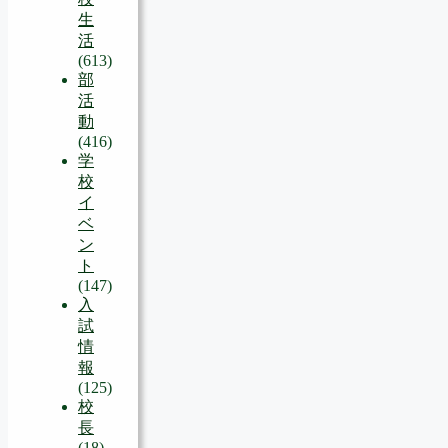
生
活
(613)
部
活
動
(416)
学
校
イ
ベ
ン
ト
(147)
入
試
情
報
(125)
校
長
(18)