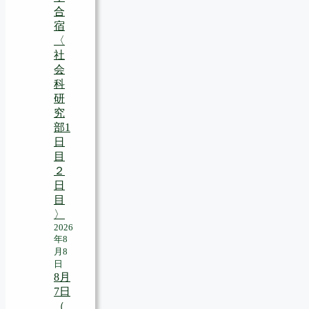
合
宿
〈
社
会
科
研
究
部1
日
目
２
日
目
〉
2026
年8
月8
日
8月
7日
（