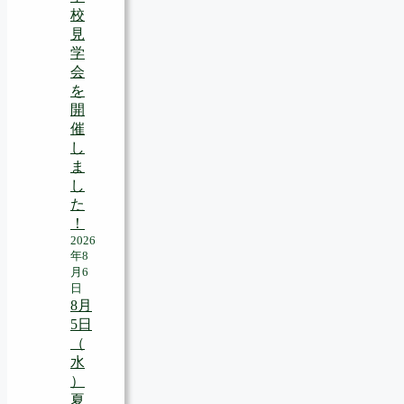
校
見
学
会
を
開
催
し
ま
し
た
！
2026
年8
月6
日
8月
5日
（
水
）
夏