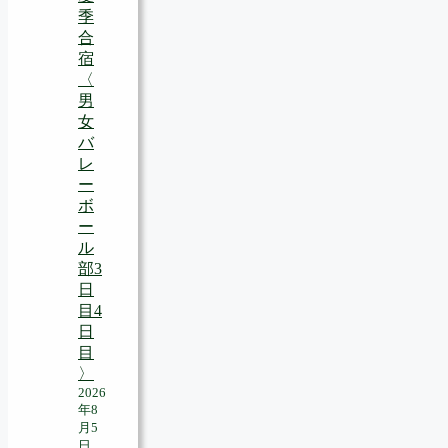
季
合
宿
〈
男
女
バ
レ
ー
ボ
ー
ル
部3
日
目4
日
目
〉
2026
年8
月5
日