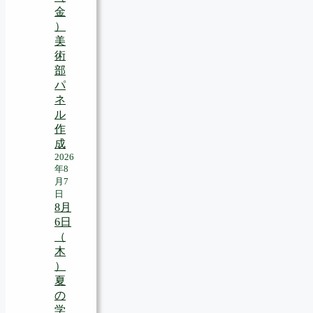
金
）
美
術
部
パ
ネ
ル
作
成
2026
年8
月7
日
8月
6日
（
木
）
夏
の
学