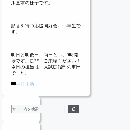
ル直前の様子です。
順番を待つ応援同好会2・3年生で
す。
明日と明後日、両日とも、9時開
場です。是非、ご来場ください！
今日の担当は、入試広報部の車田
でした。
カ
学校生活
テ
ゴ
リ
検索
ー