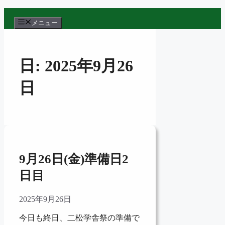
コ
ン
メニュー
テ
ン
ツ
日:
2025年9月26
へ
ス
日
キ
ッ
プ
9月26日(金)準備日2
日目
2025年9月26日
今日も終日、二松学舎祭の準備で