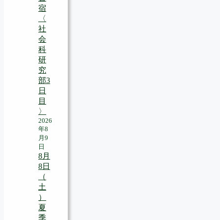
宿
〈
社
会
科
研
究
部3
日
目
〉
2026
年8
月9
日
8月
8日
（
土
）
夏
季