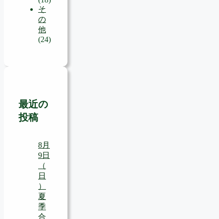
そ
の
他
(24)
最近の
投稿
8月
9日
（
日
）
夏
季
合