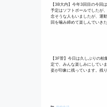
【3B大内】今年3回目の今回
予定はソフトボールでしたが
念そうな人もいましたが、運動
回を噛み締めて楽しんでいき
【3F菅】今日は久しぶりの柏
定で、みんな楽しみにしてい
姿が印象に残っています。残
カ
学校生活