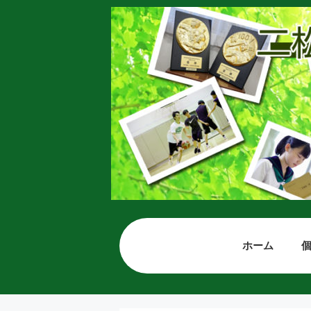
コ
ン
テ
ン
ツ
へ
ス
キ
ッ
プ
ホーム