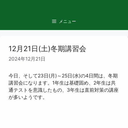
コ
ン
テ
メニュー
ン
ツ
へ
ス
12月21日(土)冬期講習会
キ
2024年12月21日
ッ
プ
今日、そして23日(月)～25日(水)の4日間は、冬期
講習会になります。1年生は基礎固め、2年生は共
通テストを意識したもの、3年生は直前対策の講座
が多いようです。