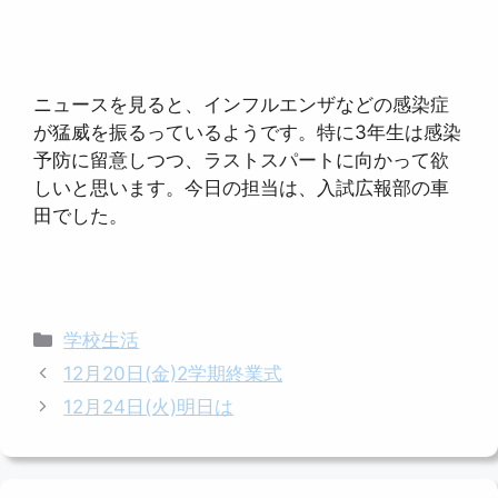
ニュースを見ると、インフルエンザなどの感染症
が猛威を振るっているようです。特に3年生は感染
予防に留意しつつ、ラストスパートに向かって欲
しいと思います。今日の担当は、入試広報部の車
田でした。
カ
学校生活
テ
12月20日(金)2学期終業式
ゴ
12月24日(火)明日は
リ
ー