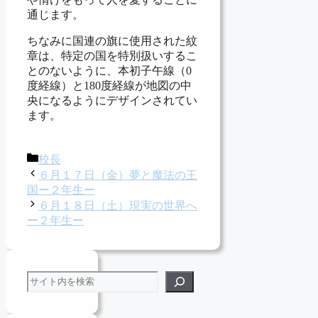
通じます。
ちなみに国連の旗に使用された紋
章は、特定の国を特別扱いするこ
とのないように、本初子午線（0
度経線）と180度経線が地図の中
央になるようにデザインされてい
ます。
カ
校長
テ
６月１７日（金）夢と魔法の王
ゴ
国ー２年生ー
リ
６月１８日（土）現実の世界へ
ー
ー２年生ー
検索