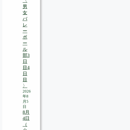
〈
男
女
バ
レ
ー
ボ
ー
ル
部3
日
目4
日
目
〉
2026
年8
月5
日
8月
4日
（