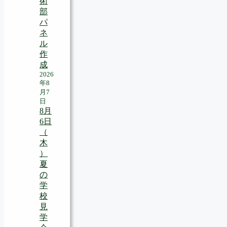
術
部
パ
ネ
ル
作
成
2026
年8
月7
日
8月
6日
（
木
）
夏
の
学
校
見
学