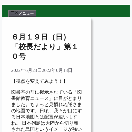
コ
ン
メニュー
テ
ン
ツ
６月１９日（日）
へ
ス
「校長だより」第１
キ
０号
ッ
プ
2022年6月23日
2022年6月18日
【視点を変えてみよう！】
図書室の前に掲示されている「図
書館教育ニュース」に目がとまり
ました。ちょっと見慣れぬ逆さま
の地図です。日頃、我々が目にす
る日本地図とは配置が違います
ね。 日本列島は大陸から切り離
された島国というイメージが強い