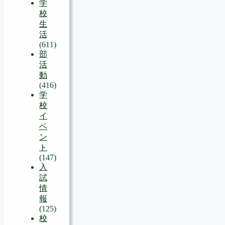
学
校
生
活
(611)
部
活
動
(416)
学
校
イ
ベ
ン
ト
(147)
入
試
情
報
(125)
校