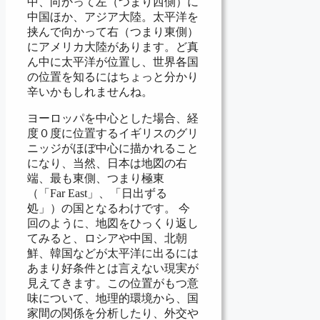
中、向かって左（つまり西側）に
中国ほか、アジア大陸。太平洋を
挟んで向かって右（つまり東側）
にアメリカ大陸があります。ど真
ん中に太平洋が位置し、世界各国
の位置を知るにはちょっと分かり
辛いかもしれませんね。
ヨーロッパを中心とした場合、経
度０度に位置するイギリスのグリ
ニッジがほぼ中心に描かれること
になり、当然、日本は地図の右
端、最も東側、つまり極東
（「Far East」、「日出ずる
処」）の国となるわけです。 今
回のように、地図をひっくり返し
てみると、ロシアや中国、北朝
鮮、韓国などが太平洋に出るには
あまり好条件とは言えない現実が
見えてきます。この位置がもつ意
味について、地理的環境から、国
家間の関係を分析したり、外交や