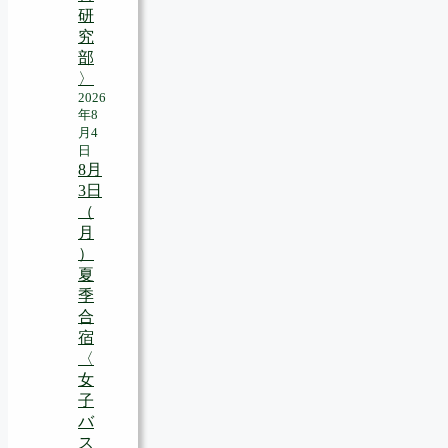
研
究
部
〉
2026
年8
月4
日
8月
3日
（
月
）
夏
季
合
宿
〈
女
子
バ
ス