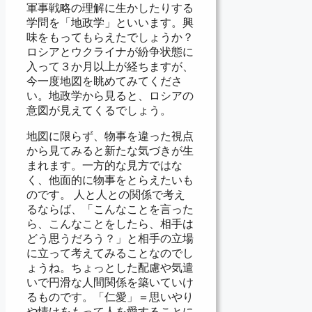
軍事戦略の理解に生かしたりする
学問を「地政学」といいます。興
味をもってもらえたでしょうか？
ロシアとウクライナが紛争状態に
入って３か月以上が経ちますが、
今一度地図を眺めてみてくださ
い。地政学から見ると、ロシアの
意図が見えてくるでしょう。
地図に限らず、物事を違った視点
から見てみると新たな気づきが生
まれます。一方的な見方ではな
く、他面的に物事をとらえたいも
のです。 人と人との関係で考え
るならば、「こんなことを言った
ら、こんなことをしたら、相手は
どう思うだろう？」と相手の立場
に立って考えてみることなのでし
ょうね。ちょっとした配慮や気遣
いで円滑な人間関係を築いていけ
るものです。「仁愛」＝思いやり
や情けをもって人を愛することに