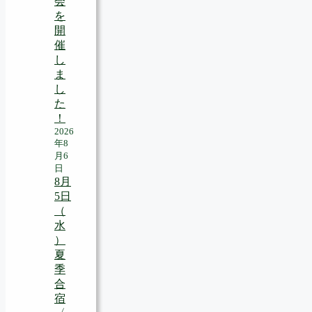
会
を
開
催
し
ま
し
た
！
2026
年8
月6
日
8月
5日
（
水
）
夏
季
合
宿