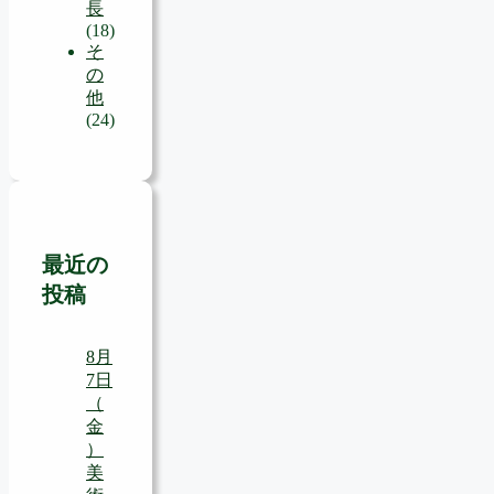
長
(18)
そ
の
他
(24)
最近の
投稿
8月
7日
（
金
）
美