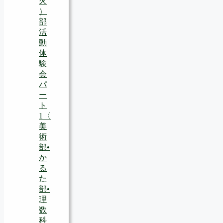
火
）
部
活
動
体
験
会
パ
ー
ト
1〈
美
術
部•
か
る
た
部•
理
数
科