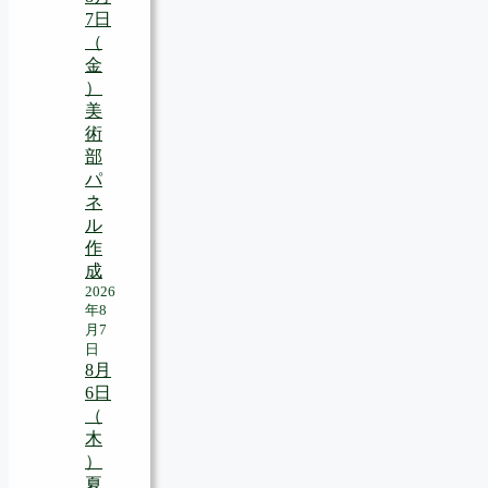
7日
（
金
）
美
術
部
パ
ネ
ル
作
成
2026
年8
月7
日
8月
6日
（
木
）
夏