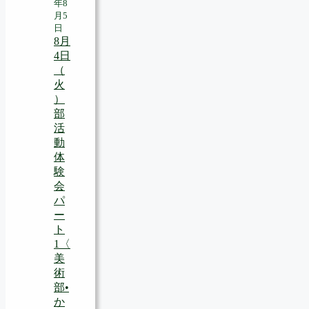
年8
月5
日
8月
4日
（
火
）
部
活
動
体
験
会
パ
ー
ト
1〈
美
術
部•
か