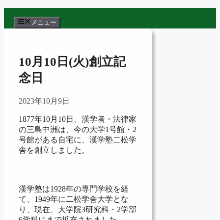
コ
ン
メニュー
テ
ン
ツ
10月10日(火)創立記
へ
ス
念日
キ
ッ
2023年10月9日
プ
1877年10月10日、漢学者・法律家
の三島中洲は、今の大学1号館・2
号館がある自宅に、漢学塾二松学
舎を創立しました。
漢学塾は1928年の専門学校を経
て、1949年に二松学舎大学とな
り、現在、大学院3研究科・2学部
6学科にまで拡充されました。