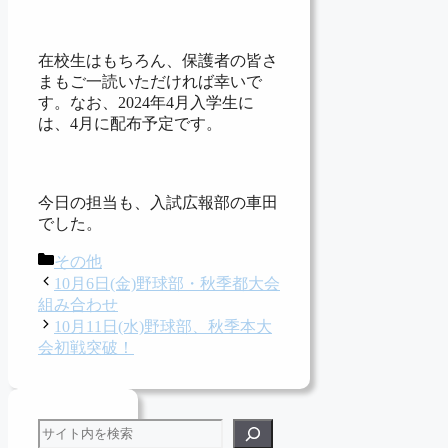
在校生はもちろん、保護者の皆さ
まもご一読いただければ幸いで
す。なお、2024年4月入学生に
は、4月に配布予定です。
今日の担当も、入試広報部の車田
でした。
カ
その他
テ
10月6日(金)野球部・秋季都大会
ゴ
組み合わせ
リ
10月11日(水)野球部、秋季本大
ー
会初戦突破！
検索