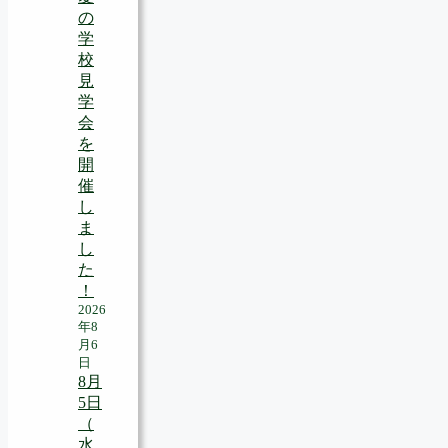
の
学
校
見
学
会
を
開
催
し
ま
し
た
！
2026
年8
月6
日
8月
5日
（
水