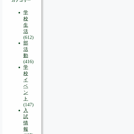
カテゴリー
学
校
生
活
(612)
部
活
動
(416)
学
校
イ
ベ
ン
ト
(147)
入
試
情
報