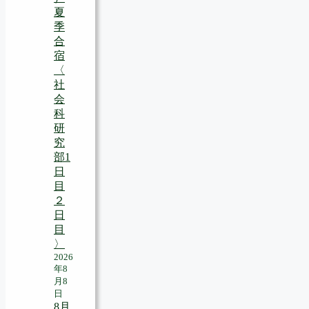
夏
季
合
宿
〈
社
会
科
研
究
部1
日
目
２
日
目
〉
2026
年8
月8
日
8月