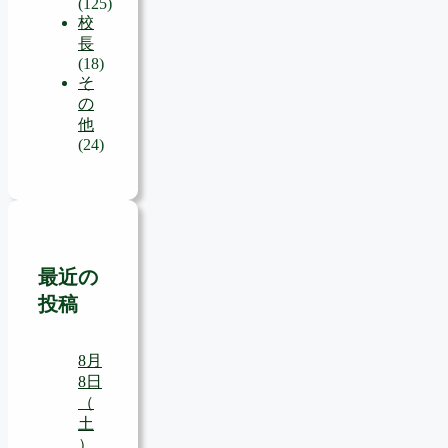
(125)
校
長
(18)
そ
の
他
(24)
最近の
投稿
8月
8日
（
土
）