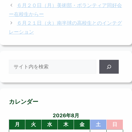
テ
６月２０日（月）美術部・ボランティア同好会
ゴ
ー在校生からー
リ
６月２１日（火）南半球の高校生とのインテグ
ー
レーション
検
索
カレンダー
2026年8月
月
火
水
木
金
土
日