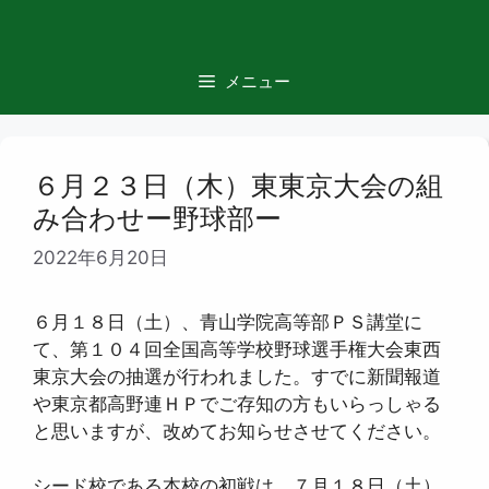
コ
ン
テ
メニュー
ン
ツ
へ
ス
６月２３日（木）東東京大会の組
キ
み合わせー野球部ー
ッ
2022年6月20日
プ
６月１８日（土）、青山学院高等部ＰＳ講堂に
て、第１０４回全国高等学校野球選手権大会東西
東京大会の抽選が行われました。すでに新聞報道
や東京都高野連ＨＰでご存知の方もいらっしゃる
と思いますが、改めてお知らせさせてください。
シード校である本校の初戦は、７月１８日（土）