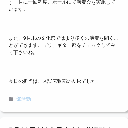
す。月に一回程度、ホールにて演奏会を実施して
います。
また、9月末の文化祭ではより多くの演奏を聞くこ
とができます。ぜひ、ギター部をチェックしてみ
て下さいね。
今日の担当は、入試広報部の友松でした。
カ
部活動
テ
ゴ
リ
ー