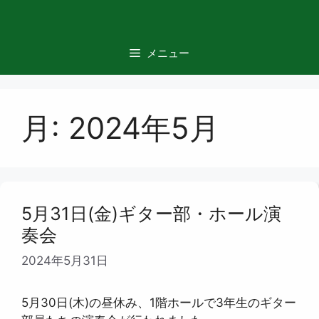
コ
ン
テ
メニュー
ン
ツ
へ
ス
月:
2024年5月
キ
ッ
プ
5月31日(金)ギター部・ホール演
奏会
2024年5月31日
5月30日(木)の昼休み、1階ホールで3年生のギター