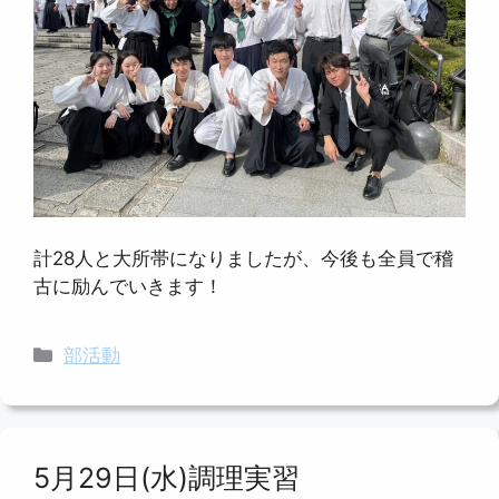
計28人と大所帯になりましたが、今後も全員で稽
古に励んでいきます！
カ
部活動
テ
ゴ
リ
ー
5月29日(水)調理実習