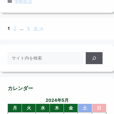
カ
学校生活
テ
ゴ
リ
ー
ペ
ペ
ペ
1
2
…
5
次
→
ー
ー
ー
ジ
ジ
ジ
検
索
カレンダー
2024年5月
月
火
水
木
金
土
日