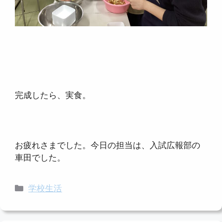
完成したら、実食。
お疲れさまでした。今日の担当は、入試広報部の
車田でした。
カ
学校生活
テ
ゴ