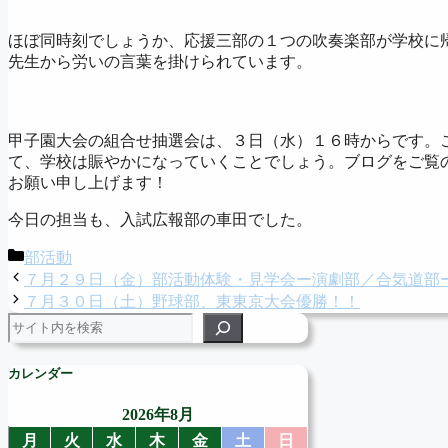
ほぼ同時刻でしょうか、応援三部の１つの吹奏楽部が学校に
先生から労いの言葉を掛けられています。
甲子園大会の組合せ抽選会は、３日（水）１６時からです。
て、学校は賑やかになっていくことでしょう。ブログをご覧
お願い申し上げます！
今日の担当も、入試広報部の車田でした。
カ
部活動
テ
７月２９日（金）部活動体験・見学会ー演劇部／合気道部
ゴ
７月３０日（土）野球部、東東京大会優勝！！
リ
検索
ー
カレンダー
2026年8月
月
火
水
木
金
土
日