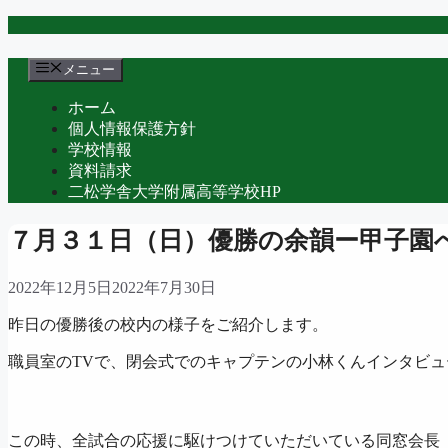
コ
ン
テ
メニュー
ン
ホーム
ツ
個人情報保護方針
へ
学校情報
ス
資料請求
キ
二松学舎大学附属高等学校HP
ッ
プ
７月３１日（日）優勝の余韻ー甲子園
2022年12月5日
2022年7月30日
昨日の優勝後の校内の様子をご紹介します。
職員室のTVで、閉会式でのキャプテンの小林くんインタビ
この時、全試合の応援に駆けつけていただいている同窓会長