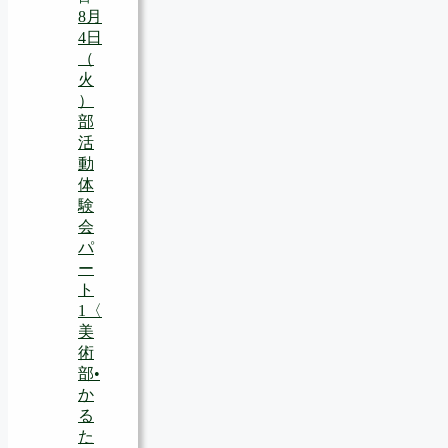
8月
4日
（
火
）
部
活
動
体
験
会
パ
ー
ト
1〈
美
術
部•
か
る
た