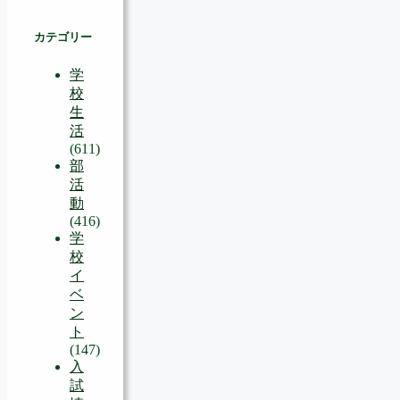
カテゴリー
学
校
生
活
(611)
部
活
動
(416)
学
校
イ
ベ
ン
ト
(147)
入
試