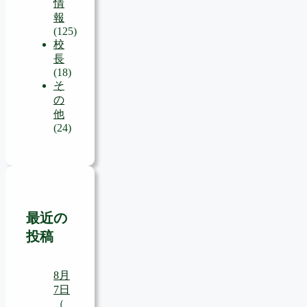
情
報
(125)
校
長
(18)
そ
の
他
(24)
最近の
投稿
8月
7日
（