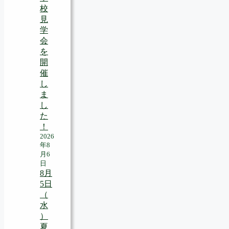
校
見
学
会
を
開
催
し
ま
し
た
！
2026
年8
月6
日
8月
5日
（
水
）
夏