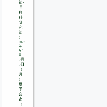
部•
理
数
科
研
究
部
〉
2026
年8
月4
日
8月
3日
（
月
）
夏
季
合
宿
〈