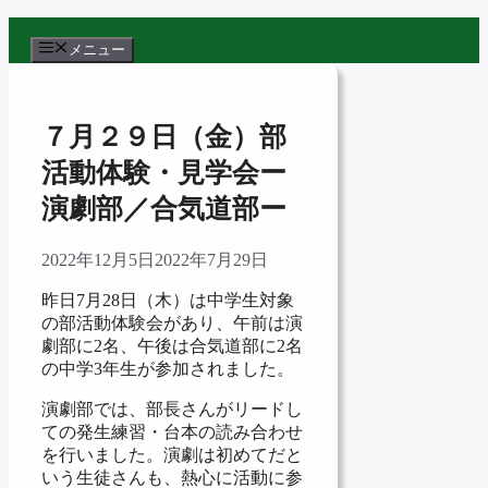
コ
ン
メニュー
テ
ン
ツ
７月２９日（金）部
へ
ス
活動体験・見学会ー
キ
演劇部／合気道部ー
ッ
プ
2022年12月5日
2022年7月29日
昨日7月28日（木）は中学生対象
の部活動体験会があり、午前は演
劇部に2名、午後は合気道部に2名
の中学3年生が参加されました。
演劇部では、部長さんがリードし
ての発生練習・台本の読み合わせ
を行いました。演劇は初めてだと
いう生徒さんも、熱心に活動に参