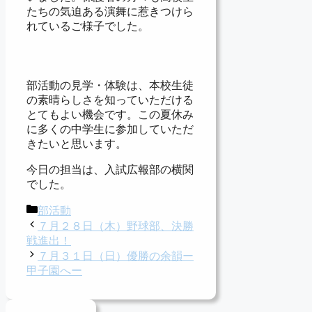
たちの気迫ある演舞に惹きつけら
れているご様子でした。
部活動の見学・体験は、本校生徒
の素晴らしさを知っていただける
とてもよい機会です。この夏休み
に多くの中学生に参加していただ
きたいと思います。
今日の担当は、入試広報部の横関
でした。
カ
部活動
テ
７月２８日（木）野球部、決勝
ゴ
戦進出！
リ
７月３１日（日）優勝の余韻ー
ー
甲子園へー