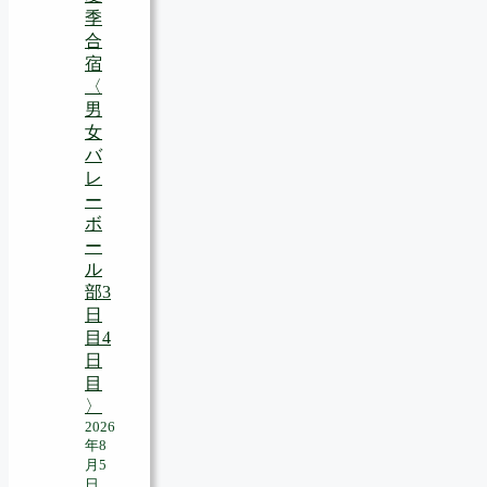
季
合
宿
〈
男
女
バ
レ
ー
ボ
ー
ル
部3
日
目4
日
目
〉
2026
年8
月5
日