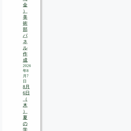
金
）
美
術
部
パ
ネ
ル
作
成
2026
年8
月7
日
8月
6日
（
木
）
夏
の
学