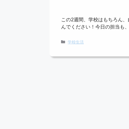
この2週間、学校はもちろん、
んでください！今日の担当も
カ
学校生活
テ
ゴ
リ
ー