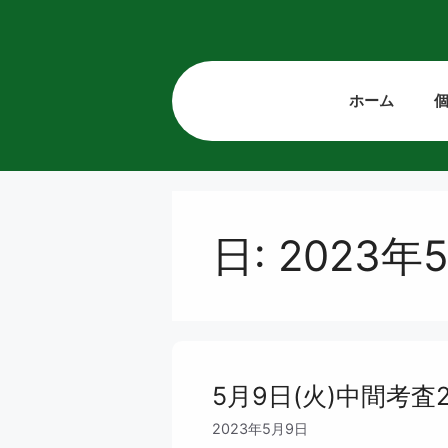
コ
ン
テ
ン
ホーム
ツ
へ
ス
キ
ッ
プ
日:
2023年
5月9日(火)中間考査
2023年5月9日