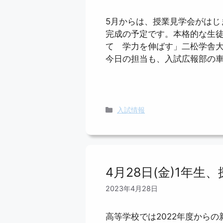
5月からは、授業見学会がはじ
完成の予定です。本格的な生
て 学力を伸ばす」二松学舎
今日の担当も、入試広報部の
カ
入試情報
テ
ゴ
リ
ー
4月28日(金)1年生
2023年4月28日
高等学校では2022年度から