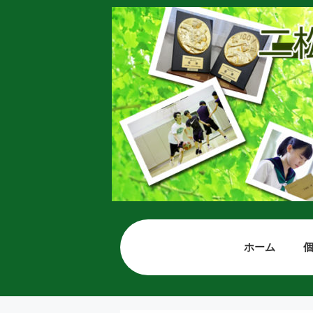
コ
ン
テ
ン
ツ
へ
ス
キ
ッ
プ
ホーム