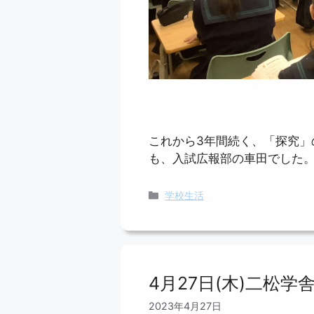
これから3年間続く、「探究」
も、入試広報部の車田でした
カ
学校生活
テ
ゴ
リ
ー
4月27日(木)二松
2023年4月27日