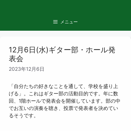
コ
ン
テ
メニュー
ン
ツ
へ
ス
12月6日(水)ギター部・ホール発
キ
表会
ッ
2023年12月6日
プ
「自分たちの好きなことを通して、学校を盛り上
げる」。これはギター部の活動目的です。年に数
回、1階ホールで発表会を開催しています。部の中
でお互いの演奏を聴き、投票で発表者を決めてい
るそうです。