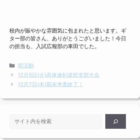
校内が賑やかな雰囲気に包まれたと思います。ギ
ター部の皆さん、ありがとうございました！今日
の担当も、入試広報部の車田でした。
カ
部活動
テ
12月5日(火)高体連剣道部支部大会
ゴ
12月7日(木)期末考査終了！
リ
ー
検
索